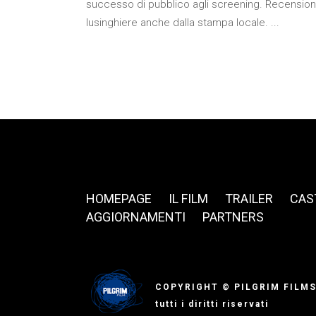
successo di pubblico agli screening. Recension
lusinghiere anche dalla stampa locale. ...
HOMEPAGE
IL FILM
TRAILER
CAS
AGGIORNAMENTI
PARTNERS
COPYRIGHT © PILGRIM FILM
tutti i diritti riservati