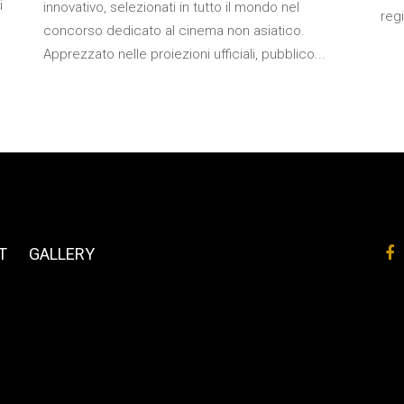
i
innovativo, selezionati in tutto il mondo nel
regi
concorso dedicato al cinema non asiatico.
Apprezzato nelle proiezioni ufficiali, pubblico...
T
GALLERY
S