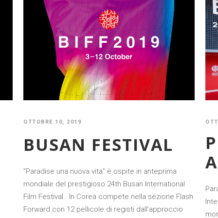
OTT
OTTOBRE 10, 2019
P
BUSAN FESTIVAL
A
"Paradise una nuova vita" è ospite in anteprima
mondiale del prestigioso 24th Busan International
Par
Film Festival. In Corea compete nella sezione Flash
Inte
Forward con 12 pellicole di registi dall’approccio
mond