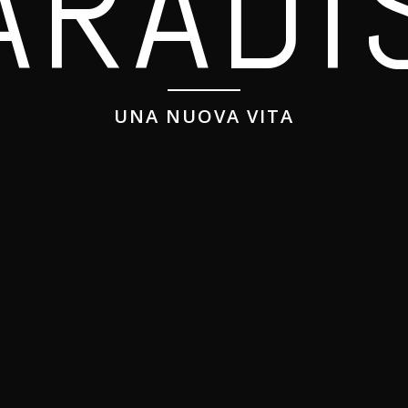
A
R
A
D
I